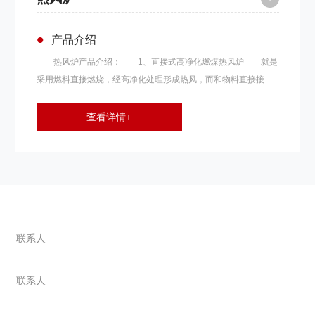
•
产品介绍
热风炉产品介绍： 1、直接式高净化燃煤热风炉 就是
采用燃料直接燃烧，经高净化处理形成热风，而和物料直接接触
加热干燥或烘烤。该种方法燃料的消耗量约比用蒸汽式或其他间
接加热器减少一半左右。因此，在不影响烘干产品品质的情况
查看详情+
下，完全可以使用直接式高净化热风。 燃料为 固体燃料，如
煤、焦炭。 燃料经燃烧反应后得到的高温燃烧气体进一步与
外界空气接触，混合到某一温度后直接进入干燥室或烘烤房，与
被干燥物料相接触，加热、蒸发水分，从而获得干燥产品。为了
利用这些燃料的燃烧反应热，必须增设一套燃料燃烧装置。如：
联系我们
燃煤燃烧器、燃油燃烧器、煤气烧嘴等。 2、间接式燃煤热风
炉 主要适用于被干燥物料不允许被污染，或应用于温度较低
联系人
的热敏性物料干燥。如：奶粉、制药、合成树脂、精细化工等。
杨总 138-3730-8980
此种加热装置，即是将蒸气、导热油、烟道气等做载体，通过多
联系人
种形式的热交换器来加热空气。 间接式热风炉的本质问题就
18603806359
是热交换。热交换面积越大，热转换率越高，热风炉的节能效果