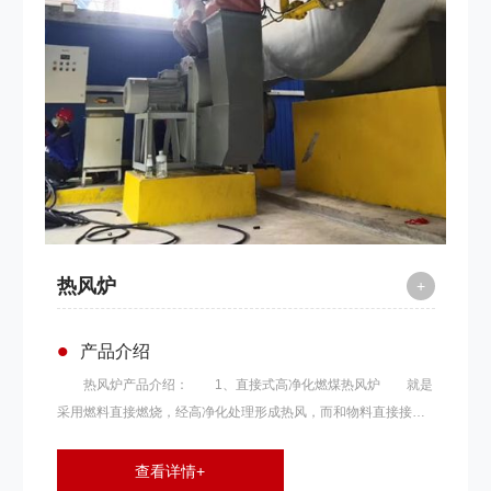
热风炉
+
•
产品介绍
热风炉产品介绍： 1、直接式高净化燃煤热风炉 就是
采用燃料直接燃烧，经高净化处理形成热风，而和物料直接接触
加热干燥或烘烤。该种方法燃料的消耗量约比用蒸汽式或其他间
接加热器减少一半左右。因此，在不影响烘干产品品质的情况
查看详情+