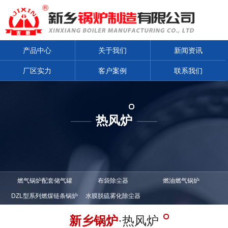
产品中心
关于我们
新闻资讯
厂区实力
客户案例
联系我们
热风炉
——
——
燃气锅炉配套储气罐
布袋除尘器
燃油燃气锅炉
DZL型系列燃煤链条锅炉
水膜脱硫雾化除尘器
新乡锅炉
·热风炉