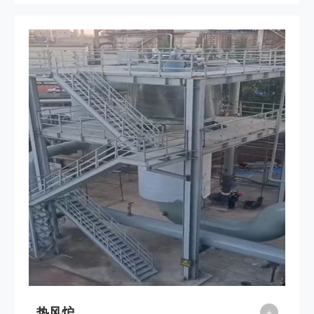
煤、焦炭。 燃料经燃烧反应后得到的高温燃烧气体进一步与
外界空气接触，混合到某一温度后直接进入干燥室或烘烤房，与
被干燥物料相接触，加热、蒸发水分，从而获得干燥产品。为了
利用这些燃料的燃烧反应热，必须增设一套燃料燃烧装置。如：
燃煤燃烧器、燃油燃烧器、煤气烧嘴等。 2、间接式燃煤热风
炉 主要适用于被干燥物料不允许被污染，或应用于温度较低
的热敏性物料干燥。如：奶粉、制药、合成树脂、精细化工等。
此种加热装置，即是将蒸气、导热油、烟道气等做载体，通过多
种形式的热交换器来加热空气。 间接式热风炉的本质问题就
是热交换。热交换面积越大，热转换率越高，热风炉的节能效果
越好，炉体及换热器的寿命越长。反之，热交换面积的大小也可
以从烟气温度上加以识别。烟温越低，热转换率越高，热交换面
积就越大。
热风炉
+