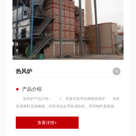
是热交换。热交换面积越大，热转换率越高，热风炉的节能效果
越好，炉体及换热器的寿命越长。反之，热交换面积的大小也可
以从烟气温度上加以识别。烟温越低，热转换率越高，热交换面
积就越大。
热风炉
+
•
产品介绍
热风炉产品介绍： 1、直接式高净化燃煤热风炉 就是
采用燃料直接燃烧，经高净化处理形成热风，而和物料直接接触
加热干燥或烘烤。该种方法燃料的消耗量约比用蒸汽式或其他间
接加热器减少一半左右。因此，在不影响烘干产品品质的情况
查看详情+
下，完全可以使用直接式高净化热风。 燃料为 固体燃料，如