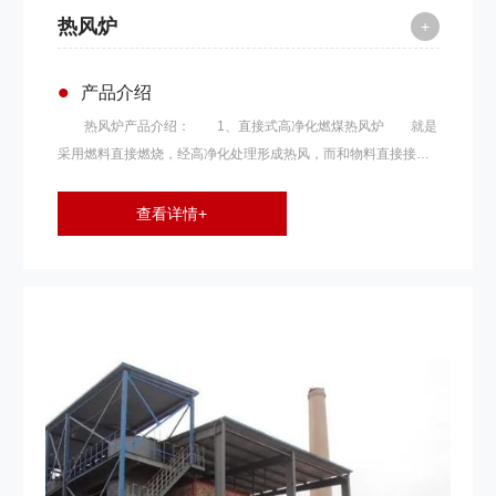
热风炉
+
•
产品介绍
热风炉产品介绍： 1、直接式高净化燃煤热风炉 就是
采用燃料直接燃烧，经高净化处理形成热风，而和物料直接接触
加热干燥或烘烤。该种方法燃料的消耗量约比用蒸汽式或其他间
接加热器减少一半左右。因此，在不影响烘干产品品质的情况
查看详情+
下，完全可以使用直接式高净化热风。 燃料为 固体燃料，如
煤、焦炭。 燃料经燃烧反应后得到的高温燃烧气体进一步与
外界空气接触，混合到某一温度后直接进入干燥室或烘烤房，与
被干燥物料相接触，加热、蒸发水分，从而获得干燥产品。为了
利用这些燃料的燃烧反应热，必须增设一套燃料燃烧装置。如：
燃煤燃烧器、燃油燃烧器、煤气烧嘴等。 2、间接式燃煤热风
炉 主要适用于被干燥物料不允许被污染，或应用于温度较低
的热敏性物料干燥。如：奶粉、制药、合成树脂、精细化工等。
此种加热装置，即是将蒸气、导热油、烟道气等做载体，通过多
种形式的热交换器来加热空气。 间接式热风炉的本质问题就