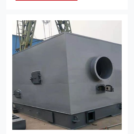
下，完全可以使用直接式高净化热风。 燃料为 固体燃料，如
煤、焦炭。 燃料经燃烧反应后得到的高温燃烧气体进一步与
外界空气接触，混合到某一温度后直接进入干燥室或烘烤房，与
被干燥物料相接触，加热、蒸发水分，从而获得干燥产品。为了
利用这些燃料的燃烧反应热，必须增设一套燃料燃烧装置。如：
燃煤燃烧器、燃油燃烧器、煤气烧嘴等。 2、间接式燃煤热风
炉 主要适用于被干燥物料不允许被污染，或应用于温度较低
的热敏性物料干燥。如：奶粉、制药、合成树脂、精细化工等。
此种加热装置，即是将蒸气、导热油、烟道气等做载体，通过多
种形式的热交换器来加热空气。 间接式热风炉的本质问题就
是热交换。热交换面积越大，热转换率越高，热风炉的节能效果
越好，炉体及换热器的寿命越长。反之，热交换面积的大小也可
以从烟气温度上加以识别。烟温越低，热转换率越高，热交换面
积就越大。