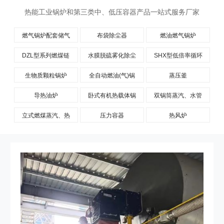
热能工业锅炉和第三类中、低压容器产品一站式服务厂家
燃气锅炉配套储气
布袋除尘器
燃油燃气锅炉
罐
DZL型系列燃煤链
水膜脱硫雾化除尘
SHX型低倍率循环
条锅炉
器
流化床锅炉
生物质颗粒锅炉
全自动燃油(气)锅
蒸压釜
炉
导热油炉
卧式有机热载体锅
双锅筒蒸汽、水管
炉
锅炉
立式燃煤蒸汽、热
压力容器
热风炉
水锅炉